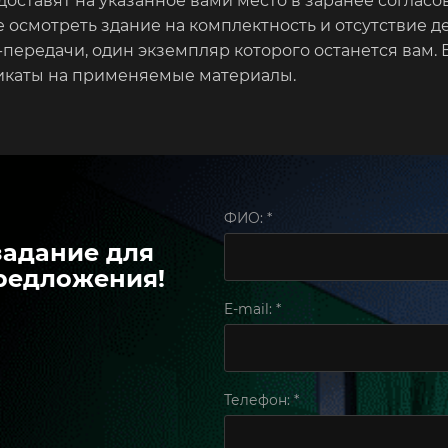
доставят на указанное вами место в заранее согласо
 осмотреть здание на комплектность и отсутствие д
передачи, один экземпляр которого останется вам. 
икаты на применяемые материалы.
ФИО:
*
задание для
редложения!
E-mail:
*
Телефон:
*