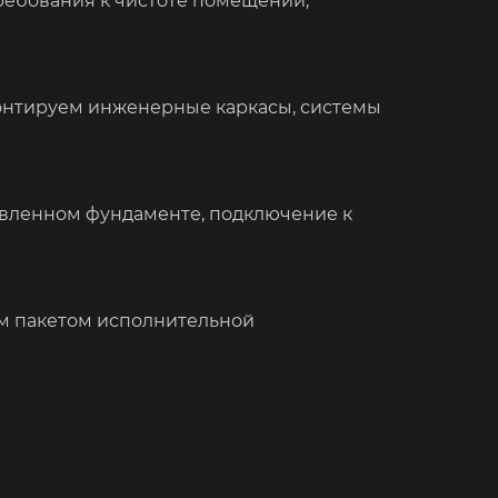
ребования к чистоте помещений,
монтируем инженерные каркасы, системы
товленном фундаменте, подключение к
ым пакетом исполнительной